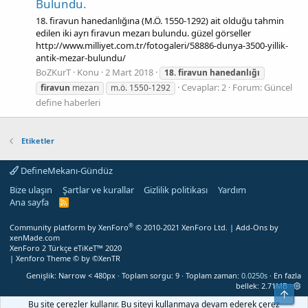
Bulundu.
18. firavun hanedanlığına (M.Ö. 1550-1292) ait olduğu tahmin
edilen iki ayrı firavun mezarı bulundu. güzel görseller
http://www.milliyet.com.tr/fotogaleri/58886-dunya-3500-yillik-
antik-mezar-bulundu/
BoZKurT
Konu
2 Mart 2018
18.
firavun
hanedanlığı
Cevaplar: 2
Forum:
Güncel
firavun
mezarı
m.ö. 1550-1292
define haberleri
Etiketler
DefineMekanı-Gündüz
Bize ulaşın
Şartlar ve kurallar
Gizlilik politikası
Yardım
Ana sayfa
R
S
S
®
Community platform by XenForo
© 2010-2021 XenForo Ltd.
|
Add-Ons
by
xenMade.com
XenForo 2 Türkçe eTiKeT™ 2020
|
Xenforo Theme
© by ©XenTR
Genişlik
Toplam sorgu
9
Toplam zaman
0.0250s
En fazla
bellek
2.71MB
Üst
Bu site çerezler kullanır. Bu siteyi kullanmaya devam ederek çerez