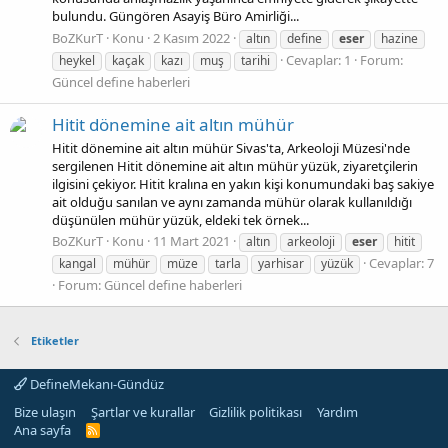
bulundu. Güngören Asayiş Büro Amirliği...
BoZKurT
Konu
2 Kasım 2022
altın
define
eser
hazine
Cevaplar: 1
Forum:
heykel
kaçak
kazı
muş
tarihi
Güncel define haberleri
Hitit dönemine ait altın mühür
Hitit dönemine ait altın mühür Sivas'ta, Arkeoloji Müzesi'nde
sergilenen Hitit dönemine ait altın mühür yüzük, ziyaretçilerin
ilgisini çekiyor. Hitit kralına en yakın kişi konumundaki baş sakiye
ait olduğu sanılan ve aynı zamanda mühür olarak kullanıldığı
düşünülen mühür yüzük, eldeki tek örnek...
BoZKurT
Konu
11 Mart 2021
altın
arkeoloji
eser
hitit
Cevaplar: 7
kangal
mühür
müze
tarla
yarhisar
yüzük
Forum:
Güncel define haberleri
Etiketler
DefineMekanı-Gündüz
Bize ulaşın
Şartlar ve kurallar
Gizlilik politikası
Yardım
Ana sayfa
R
S