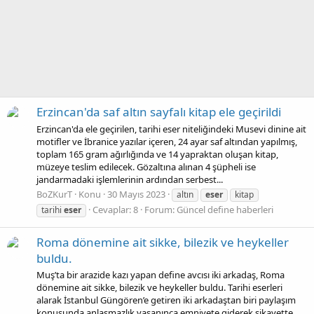
Erzincan'da saf altın sayfalı kitap ele geçirildi
Erzincan'da ele geçirilen, tarihi eser niteliğindeki Musevi dinine ait
motifler ve İbranice yazılar içeren, 24 ayar saf altından yapılmış,
toplam 165 gram ağırlığında ve 14 yapraktan oluşan kitap,
müzeye teslim edilecek. Gözaltına alınan 4 şüpheli ise
jandarmadaki işlemlerinin ardından serbest...
BoZKurT
Konu
30 Mayıs 2023
altın
eser
kitap
Cevaplar: 8
Forum:
Güncel define haberleri
tarihi
eser
Roma dönemine ait sikke, bilezik ve heykeller
buldu.
Muş’ta bir arazide kazı yapan define avcısı iki arkadaş, Roma
dönemine ait sikke, bilezik ve heykeller buldu. Tarihi eserleri
alarak İstanbul Güngören’e getiren iki arkadaştan biri paylaşım
konusunda anlaşmazlık yaşanınca emniyete giderek şikayette