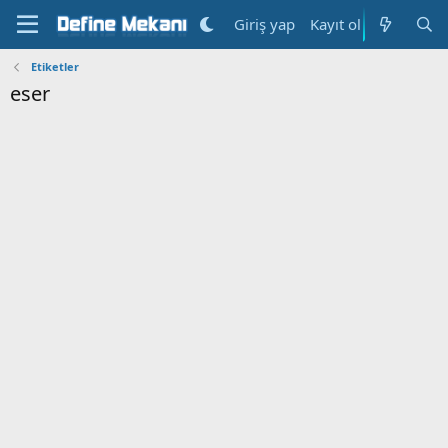
Kayıt ol
Giriş yap
Etiketler
eser