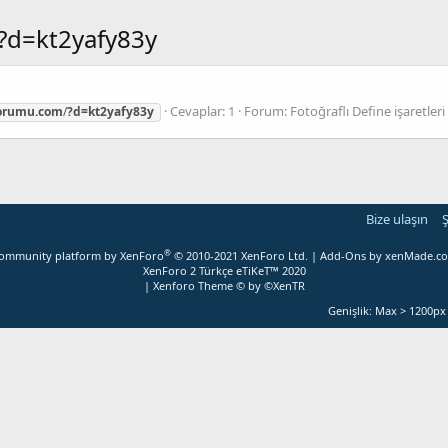
?d=kt2yafy83y
Cevaplar: 1
Forum:
Fotoğraflı Define işaretler
forumu.com
/
?d=kt2yafy83y
Bize ulaşın
Ş
®
ommunity platform by XenForo
© 2010-2021 XenForo Ltd.
|
Add-Ons
by xenMade.c
XenForo 2 Türkçe eTiKeT™ 2020
|
Xenforo Theme
© by ©XenTR
Genişlik