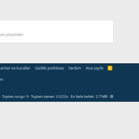
i ve çözümleri
artlar ve kurallar
Gizlilik politikası
Yardım
Ana sayfa
R
S
S
om
Toplam sorgu
9
Toplam zaman
0.0233s
En fazla bellek
2.71MB