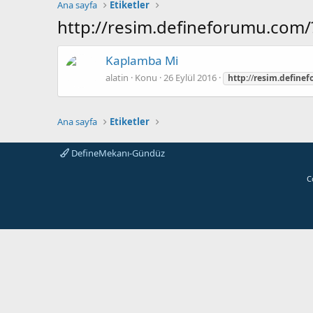
Ana sayfa
Etiketler
http://resim.defineforumu.com/
Kaplamba Mi
alatin
Konu
26 Eylül 2016
http:
//
resim.define
Ana sayfa
Etiketler
DefineMekanı-Gündüz
C