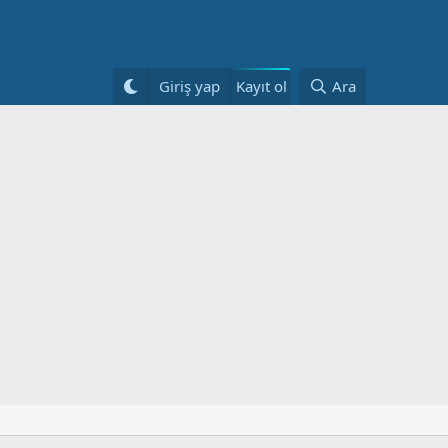
Kayıt ol
Giriş yap
Ara