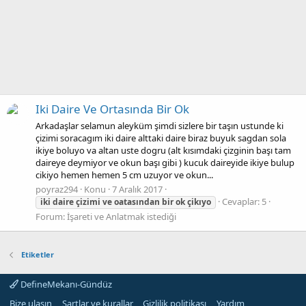
Iki Daire Ve Ortasında Bir Ok
Arkadaşlar selamun aleyküm şimdi sizlere bir taşın ustunde ki
çizimi soracagım iki daire alttaki daire biraz buyuk sagdan sola
ikiye boluyo va altan uste dogru (alt kısımdaki çizginin başı tam
daireye deymiyor ve okun başı gibi ) kucuk daireyide ikiye bulup
cikiyo hemen hemen 5 cm uzuyor ve okun...
poyraz294
Konu
7 Aralık 2017
Cevaplar: 5
iki
daire
çizimi
ve
oatasından
bir
ok
çikıyo
Forum:
İşareti ve Anlatmak istediği
Etiketler
DefineMekanı-Gündüz
Bize ulaşın
Şartlar ve kurallar
Gizlilik politikası
Yardım