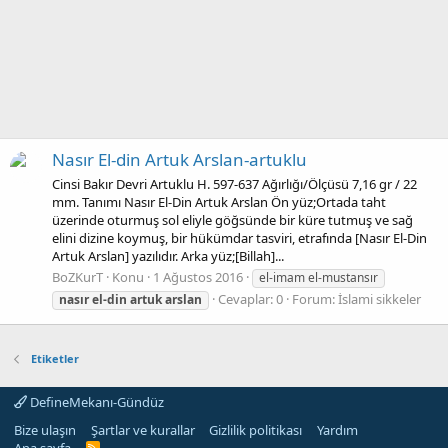
Nasır El-din Artuk Arslan-artuklu
Cinsi Bakır Devri Artuklu H. 597-637 Ağırlığı/Ölçüsü 7,16 gr / 22
mm. Tanımı Nasır El-Din Artuk Arslan Ön yüz;Ortada taht
üzerinde oturmuş sol eliyle göğsünde bir küre tutmuş ve sağ
elini dizine koymuş, bir hükümdar tasviri, etrafında [Nasır El-Din
Artuk Arslan] yazılıdır. Arka yüz;[Billah]...
BoZKurT
Konu
1 Ağustos 2016
el-imam el-mustansır
Cevaplar: 0
Forum:
İslami sikkeler
nasır
el-din
artuk
arslan
Etiketler
DefineMekanı-Gündüz
Bize ulaşın
Şartlar ve kurallar
Gizlilik politikası
Yardım
Ana sayfa
R