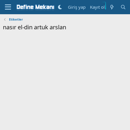
Kayıt ol
Giriş yap
Etiketler
nasır el-din artuk arslan