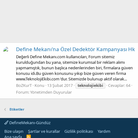
Define Mekanı'na Özel Dedektör Kampanyası Hk
Değerli Define Mekanı.com kullanıcıları, Forum sitemiz
kurulduğundan bu yana, sitemize kurumsal bir reklam alımı
yapmamıştık, bunun başlıca nedenlerinden biri, firmalara güven
konusu idi.Bu güven konusunu yıkıp bize güven veren firma
www.TeknolojiEkibi.com ’dur. Sitemizde bulunup aktif olarak...
BoZKurT
Konu
13 Şubat 2017
Cevaplar: 64
teknolojiekibi
Forum:
Yönetimden Duyurular
Etiketler
DefineMekanı-Gündüz
Bize ulaşın
Şartlar ve kurallar
Gizlilik politikası
Yardım
Ana sayfa
R