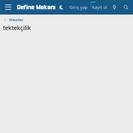
Kayıt ol
Giriş yap
Etiketler
tektekçilik