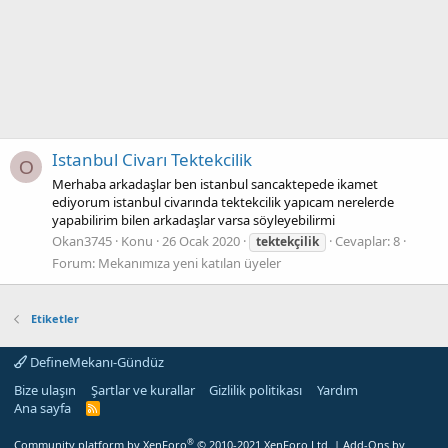
Istanbul Civarı Tektekcilik
O
Merhaba arkadaşlar ben istanbul sancaktepede ikamet
ediyorum istanbul civarında tektekcilik yapıcam nerelerde
yapabilirim bilen arkadaşlar varsa söyleyebilirmi
Okan3745
Konu
26 Ocak 2020
Cevaplar: 8
tektekçilik
Forum:
Mekanımıza yeni katılan üyeler
Etiketler
DefineMekanı-Gündüz
Bize ulaşın
Şartlar ve kurallar
Gizlilik politikası
Yardım
Ana sayfa
R
S
S
®
Community platform by XenForo
© 2010-2021 XenForo Ltd.
|
Add-Ons
by