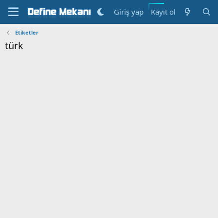
Kayıt ol
Giriş yap
Etiketler
türk