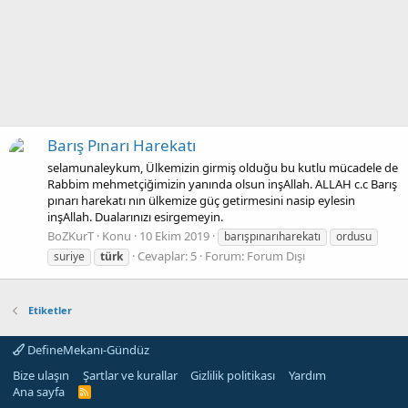
Barış Pınarı Harekatı
selamunaleykum, Ülkemizin girmiş olduğu bu kutlu mücadele de
Rabbim mehmetçiğimizin yanında olsun inşAllah. ALLAH c.c Barış
pınarı harekatı nın ülkemize güç getirmesini nasip eylesin
inşAllah. Dualarınızı esirgemeyin.
BoZKurT
Konu
10 Ekim 2019
barışpınarıharekatı
ordusu
Cevaplar: 5
Forum:
Forum Dışı
suriye
türk
Etiketler
DefineMekanı-Gündüz
Bize ulaşın
Şartlar ve kurallar
Gizlilik politikası
Yardım
Ana sayfa
R
S