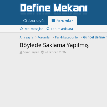
Ana sayfa
Forumlar
Yeni mesajlar
Forumlarda ara
Ana sayfa
Forumlar
Farklı kategoriler
Güncel define 
Böylede Saklama Yapılmış
K
B
SiyahBeyaz
4 Haziran 2026
o
a
n
ş
b
l
u
a
y
n
u
g
b
ı
a
ç
ş
t
l
a
a
r
t
i