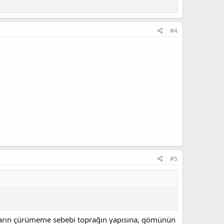
#4
#5
ların çürümeme sebebi toprağın yapısına, gömünün