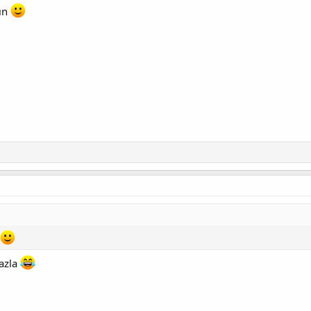
sın
fazla