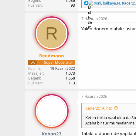
Beğeni
1,536
T
Roni
,
balkaya34
,
Kader2
Puanları
93
e
p
k
7 Haziran 2026
i
R
l
Yakın dönem olabilir ust
e
r
:
Reedmann
Super Moderatör
Katılım
19 Kasım 2022
Mesajlar
1,073
Beğeni
1,658
Puanları
113
7 Haziran 2026
Kader25' Alıntı:
Keten torba nasıl oldu da 3
Acaba bir tür mumyalanma i
Tabiki o dönemde yapılan
Keban23