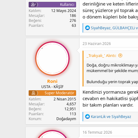
derinliğine ve keten lifle
Kullanıcı
süreç yüzlerce yıl toprak 
Katılım
12 Mayıs 2024
Mesajlar
186
o dönem küpleri bile bakı
Beğeni
276
Puanları
63
T
SiyahBeyaz
,
GÜLBAHÇELi
v
e
p
k
23 Haziran 2026
i
l
_Trakyalı_' Alıntı:
e
r
Doğa, doğru mikroklimayı yani
:
mükemmel bir şekilde mumyal
Roni
Bulunduğu yerin toprak yapı
USTA - KÂŞİF
Kendinizi yormanıza gere
Super Moderatör
cevabın en hakikatlisi şüp
Katılım
2 Nisan 2015
Mesajlar
4,657
bir takım planları vardır.
Beğeni
12,951
Puanları
113
T
KaranLik
ve
SiyahBeyaz
Konum
Doğadayım
e
p
k
16 Temmuz 2026
i