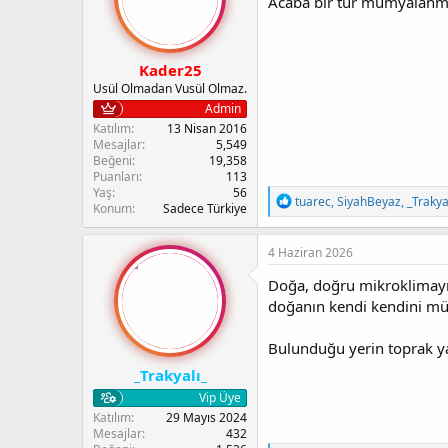
Acaba bir tür mumyalanma
r
:
Kader25
Usül Olmadan Vusül Olmaz.
Admin
Katılım
13 Nisan 2016
Mesajlar
5,549
Beğeni
19,358
Puanları
113
Yaş
56
T
tuarec
,
SiyahBeyaz
,
_Trakya
Konum
Sadece Türkiye
e
p
k
4 Haziran 2026
i
l
Doğa, doğru mikroklimayı y
e
doğanın kendi kendini mü
r
:
Bulunduğu yerin toprak ya
_Trakyalı_
Vip Üye
Katılım
29 Mayıs 2024
Mesajlar
432