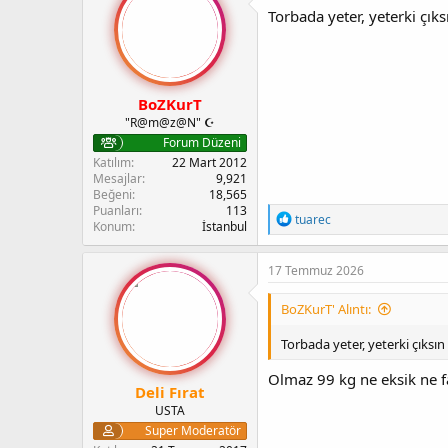
l
Torbada yeter, yeterki çık
e
r
:
BoZKurT
"R@m@z@N" ☪︎
Forum Düzeni
Katılım
22 Mart 2012
Mesajlar
9,921
Beğeni
18,565
Puanları
113
T
tuarec
Konum
İstanbul
e
p
k
17 Temmuz 2026
i
l
BoZKurT' Alıntı:
e
r
Torbada yeter, yeterki çıksın
:
Olmaz 99 kg ne eksik ne 
Deli Fırat
USTA
Super Moderatör