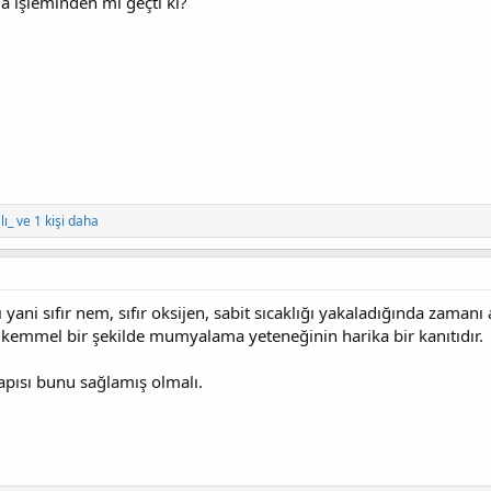
 işleminden mi geçti ki?
lı_
ve 1 kişi daha
ani sıfır nem, sıfır oksijen, sabit sıcaklığı yakaladığında zamanı 
kemmel bir şekilde mumyalama yeteneğinin harika bir kanıtıdır.
pısı bunu sağlamış olmalı.