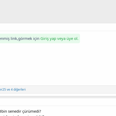
zlenmiş link,görmek için
Giriş yap veya üye ol.
er25
ve 4 diğerleri
 3bin senedir çürümedi?