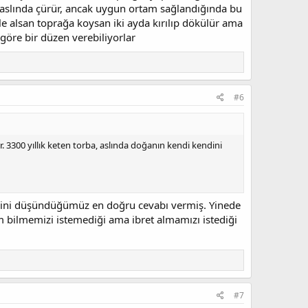
er aslında çürür, ancak uygun ortam sağlandığında bu
ile alsan toprağa koysan iki ayda kırılıp dökülür ama
göre bir düzen verebiliyorlar
#6
r. 3300 yıllık keten torba, aslında doğanın kendi kendini
ğini düşündüğümüz en doğru cevabı vermiş. Yinede
im bilmemizi istemediği ama ibret almamızı istediği
#7