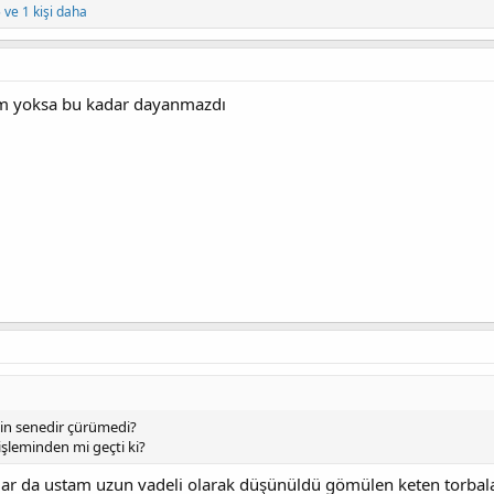
5
ve 1 kişi daha
am yoksa bu kadar dayanmazdı
bin senedir çürümedi?
şleminden mi geçti ki?
lar da ustam uzun vadeli olarak düşünüldü gömülen keten torba