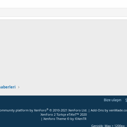
haberleri
Bize ulaşın
Ş
®
ommunity platform by XenForo
© 2010-2021 XenForo Ltd.
|
Add-Ons
by xenMade.c
XenForo 2 Türkçe eTiKeT™ 2020
|
Xenforo Theme
© by ©XenTR
Genişlik