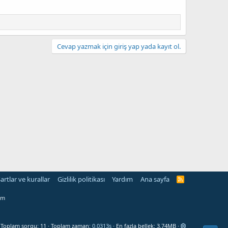
Cevap yazmak için giriş yap yada kayıt ol.
artlar ve kurallar
Gizlilik politikası
Yardım
Ana sayfa
R
S
S
om
Toplam sorgu
11
Toplam zaman
0.0313s
En fazla bellek
3.74MB