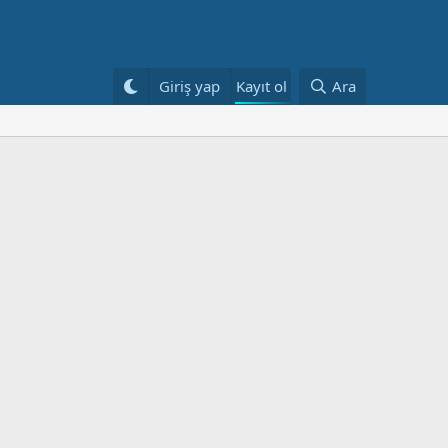
Kayıt ol
Giriş yap
Ara