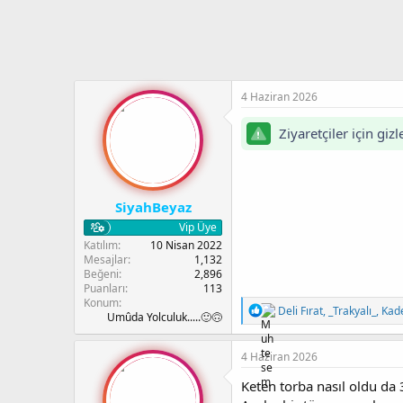
a
h
n
i
4 Haziran 2026
Ziyaretçiler için gi
SiyahBeyaz
Vip Üye
Katılım
10 Nisan 2022
Mesajlar
1,132
Beğeni
2,896
Puanları
113
Konum
T
Deli Fırat
,
_Trakyalı_
,
Kad
Umûda Yolculuk.....🙂🙃
e
p
k
4 Haziran 2026
i
l
Keten torba nasıl oldu da
e