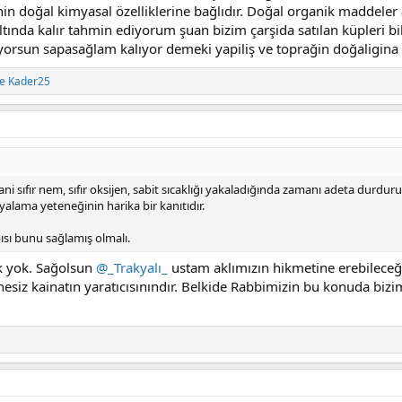
rinin doğal kimyasal özelliklerine bağlıdır. Doğal organik maddel
altında kalır tahmin ediyorum şuan bizim çarşida satılan küpleri b
yorsun sapasağlam kalıyor demeki yapiliş ve toprağin doğaligina 
e
Kader25
 sıfır nem, sıfır oksijen, sabit sıcaklığı yakaladığında zamanı adeta durduru
ama yeteneğinin harika bir kanıtıdır.
sı bunu sağlamış olmalı.
k yok. Sağolsun
@_Trakyalı_
ustam aklımızın hikmetine erebilece
hesiz kainatın yaratıcısınındır. Belkide Rabbimizin bu konuda biz