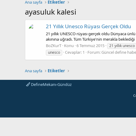
Ana sayfa
Etiketler
ayasuluk kalesi
21 Yıllık Unesco Rüyası Gerçek Oldu
21 yıllık UNESCO rüyası gerçek oldu Dünyaca ünlü E
akınına uğradı. Tüm Türkiye'nin merakla beklediği
BoZKurT
Konu
6 Temmuz 2015
21 yıllık unesco
Cevaplar: 1
Forum:
Güncel define haber
unesco
Ana sayfa
Etiketler
DefineMekanı-Gündüz
C