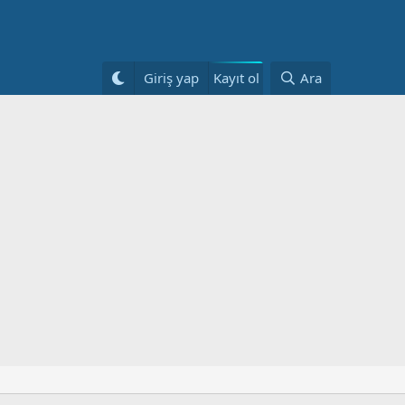
Kayıt ol
Giriş yap
Ara