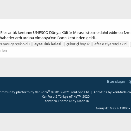
fes antik kentinin UNESCO Dünya Kültür Mirası listesine dahil edilmesi İzmir'
 haberler ardı ardına Almanya'nın Bonn kentinden geldi...
 rüyası gerçek oldu
ayasuluk
kalesi
çukuriçi höyük
efes'e ziyaretçi akini
leri
Bize ulaşın
Ş
®
ommunity platform by XenForo
© 2010-2021 XenForo Ltd.
|
Add-Ons
by xenMade.c
XenForo 2 Türkçe eTiKeT™ 2020
|
Xenforo Theme
© by ©XenTR
Genişlik