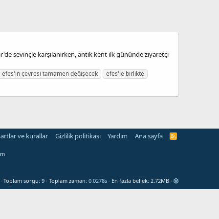
de sevinçle karşılanırken, antik kent ilk gününde ziyaretçi
efes'in çevresi tamamen değişecek
efes'le birlikte
artlar ve kurallar
Gizlilik politikası
Yardım
Ana sayfa
R
S
S
om
Toplam sorgu
9
Toplam zaman
0.0278s
En fazla bellek
2.72MB