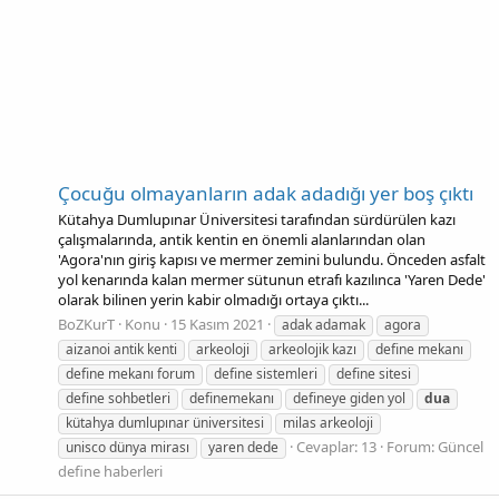
Çocuğu olmayanların adak adadığı yer boş çıktı
Kütahya Dumlupınar Üniversitesi tarafından sürdürülen kazı
çalışmalarında, antik kentin en önemli alanlarından olan
'Agora'nın giriş kapısı ve mermer zemini bulundu. Önceden asfalt
yol kenarında kalan mermer sütunun etrafı kazılınca 'Yaren Dede'
olarak bilinen yerin kabir olmadığı ortaya çıktı...
BoZKurT
Konu
15 Kasım 2021
adak adamak
agora
aizanoi antik kenti
arkeoloji
arkeolojik kazı
define mekanı
define mekanı forum
define sistemleri
define sitesi
define sohbetleri
definemekanı
defineye giden yol
dua
kütahya dumlupınar üniversitesi
milas arkeoloji
Cevaplar: 13
Forum:
Güncel
unisco dünya mirası
yaren dede
define haberleri