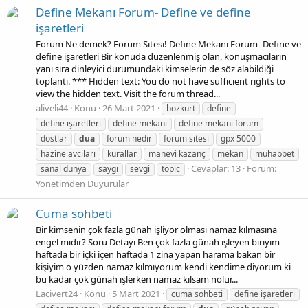
Define Mekanı Forum- Define ve define
işaretleri
Forum Ne demek? Forum Sitesi! Define Mekanı Forum- Define ve
define işaretleri Bir konuda düzenlenmiş olan, konuşmacıların
yanı sıra dinleyici durumundaki kimselerin de söz alabildiği
toplantı. *** Hidden text: You do not have sufficient rights to
view the hidden text. Visit the forum thread...
aliveli44
Konu
26 Mart 2021
bozkurt
define
define işaretleri
define mekanı
define mekanı forum
dostlar
dua
forum nedir
forum sitesi
gpx 5000
hazine avcıları
kurallar
manevi kazanç
mekan
muhabbet
Cevaplar: 13
Forum:
sanal dünya
saygı
sevgi
topic
Yönetimden Duyurular
Cuma sohbeti
Bir kimsenin çok fazla günah işliyor olması namaz kılmasına
engel midir? Soru Detayı Ben çok fazla günah işleyen biriyim
haftada bir içki içen haftada 1 zina yapan harama bakan bir
kişiyim o yüzden namaz kılmıyorum kendi kendime diyorum ki
bu kadar çok günah işlerken namaz kılsam nolur...
Lacivert24
Konu
5 Mart 2021
cuma sohbeti
define işaretleri