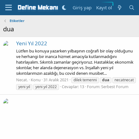
Kayıt ol
Giriş yap
Etiketler
dua
Yeni Yıl 2022
Lütfen bu konuya yazarken yılbaşının coğrafi bir olay olduğunu
ve herhangi bir inanca hizmet amacıyla kutlanmadığını
hatırlayalım. Sıkıntılı zamanlar geçiriyoruz. Hastalıklar, ekonomik
sıkıntılar, her alanda dejenerasyon vs. İnşallah yeni yıl
sıkıntılarımızın azaldığı, bu covid denen musibet...
Necat.
Konu
31 Aralık 2021
dilek temenni
dua
necatnecat
Cevaplar: 13
Forum:
Serbest Forum
yeni yıl
yeni yıl 2022